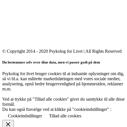
Der er ingen fast tlf.tid. Læg en besked på tlf.svareren eller send en
mail, så svarer jeg, så snart det er muligt.
Har du købt på shoppen eller overvejer du et køb, kan du læse mere
om vores
handelsbetingelser
og
privatlivspolitik
her
© Copyright 2014 - 2020 Psykolog for Livet | All Rights Reserved
Du bestemmer selv over dine data, men vi passer godt på dem
Psykolog for livet bruger cookies til at indsamle oplysninger om dig,
så vi bl.a. kan målrette markedsføringen med vores sociale medier,
analysering, opnå bedre brugervenlighed på hjemmesiden, reklamer
m.m.
Ved at trykke på "Tillad alle cookies" giver du samtykke til alle disse
formål.
Du kan også fravælge ved at klikke på "cookieindstillinger" :
Cookieindstillinger
Tillad alle cookies