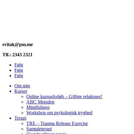
evitak@pm.me
Tlf.: 2343 2321
Følg
Følg
Følg
Om mig
Kurser
Online kursusforløb – Giftige relationer!
ABC Metoden
Mindfulness
Workshop om psykologisk tryghed
Terapi
TRE – Trauma Release Exercise
Samtaleterapi