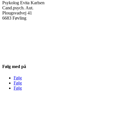
Psykolog Evita Karlsen
Cand.psych. Aut.
Plougsvadvej 41
6683 Føvling
Åbningstider
Mandag : 11-15.30
Tirsdag : 8.30–17.00
Onsdag : 11-15.30
Torsdag : 8.30-17.00
Følg med på
Følg
Følg
Følg
Info
Email:
evitak@pm.me
Tlf.:
2343 2321