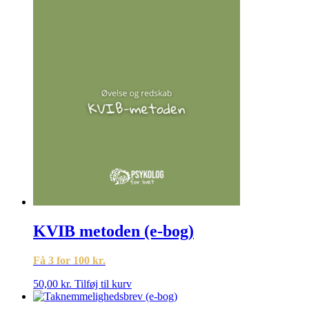
KVIB metoden (e-bog)
Få 3 for 100 kr.
50,00
kr.
Tilføj til kurv