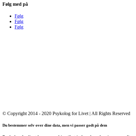
Følg med på
Følg
Følg
Følg
Info
Email:
evitak@pm.me
Tlf.:
2343 2321
Der er ingen fast tlf.tid. Læg en besked på tlf.svareren eller send en
mail, så svarer jeg, så snart det er muligt.
Har du købt på shoppen eller overvejer du et køb, kan du læse mere
om vores
handelsbetingelser
og
privatlivspolitik
her
© Copyright 2014 - 2020 Psykolog for Livet | All Rights Reserved
Du bestemmer selv over dine data, men vi passer godt på dem