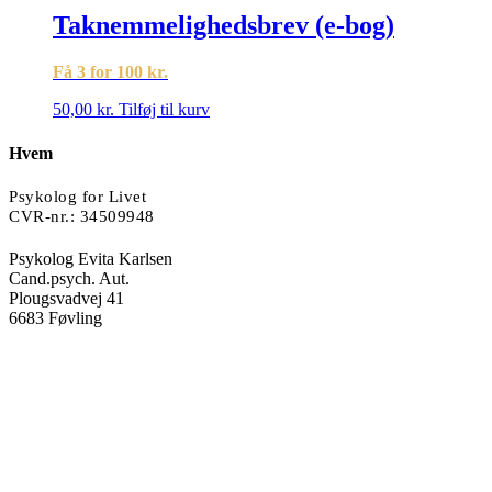
Taknemmelighedsbrev (e-bog)
Få 3 for 100 kr.
50,00
kr.
Tilføj til kurv
Hvem
Psykolog for Livet
CVR-nr.:
34509948
Psykolog Evita Karlsen
Cand.psych. Aut.
Plougsvadvej 41
6683 Føvling
Åbningstider
Mandag : 11-15.30
Tirsdag : 8.30–17.00
Onsdag : 11-15.30
Torsdag : 8.30-17.00