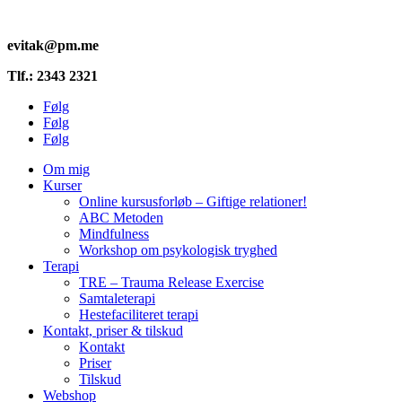
evitak@pm.me
Tlf.: 2343 2321
Følg
Følg
Følg
Om mig
Kurser
Online kursusforløb – Giftige relationer!
ABC Metoden
Mindfulness
Workshop om psykologisk tryghed
Terapi
TRE – Trauma Release Exercise
Samtaleterapi
Hestefaciliteret terapi
Kontakt, priser & tilskud
Kontakt
Priser
Tilskud
Webshop